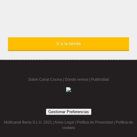
Ir a la tienda
Sobre Canal Cocina
|
Dónde vernos |
Publicidad
Gestionar Preferencias
Multicanal Iberia S.L.U. 2021 |
Aviso Legal
|
Política de Privacidad
|
Política de
cookies