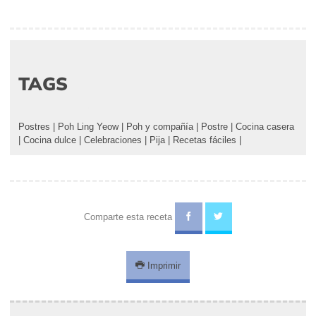
TAGS
Postres
|
Poh Ling Yeow
|
Poh y compañía
|
Postre
|
Cocina casera
|
Cocina dulce
|
Celebraciones
|
Pija
|
Recetas fáciles
|
Comparte esta receta
Imprimir