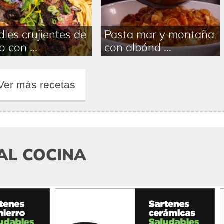
les crujientes de
Pasta mar y montaña
o con ...
con albónd ...
Ver más recetas
AL COCINA