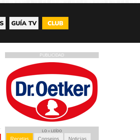
S
GUÍA TV
CLUB
PUBLICIDAD
LO + LEÍDO
Recetas
Consejos
Noticias