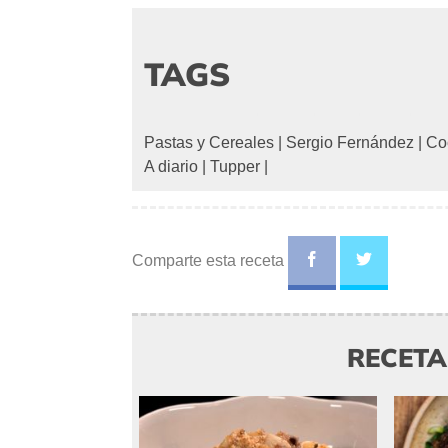
TAGS
Pastas y Cereales
|
Sergio Fernández
|
Co
A diario
|
Tupper
|
Comparte esta receta
RECET