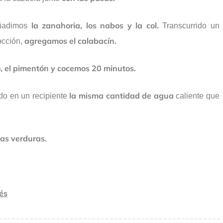
la zanahoria, los nabos y la col.
ñadimos
Transcurrido un
agregamos el calabacín.
occión,
, el pimentón y cocemos 20 minutos.
la misma cantidad de agua
o en un recipiente
caliente que
las verduras.
és