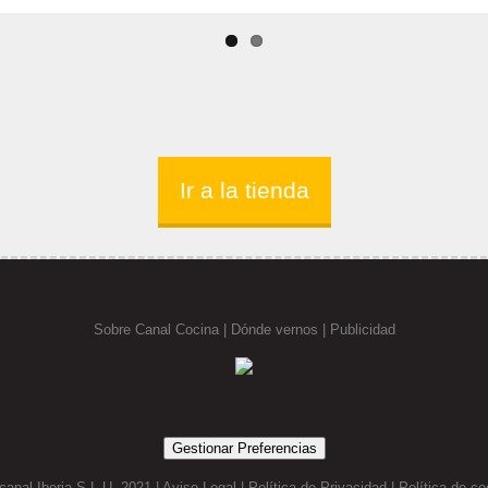
Ir a la tienda
Sobre Canal Cocina
|
Dónde vernos |
Publicidad
Gestionar Preferencias
canal Iberia S.L.U. 2021 |
Aviso Legal
|
Política de Privacidad
|
Política de co