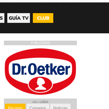
S
GUÍA TV
CLUB
PUBLICIDAD
LO + LEÍDO
Recetas
Consejos
Noticias