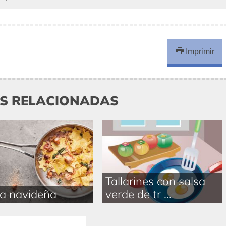
Imprimir
AS RELACIONADAS
Tallarines con salsa
a navideña
verde de tr ...