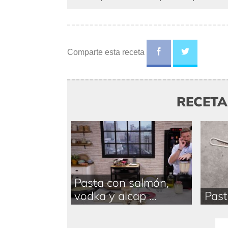
Comparte esta receta
RECET
Pasta con salmón,
vodka y alcap ...
Past