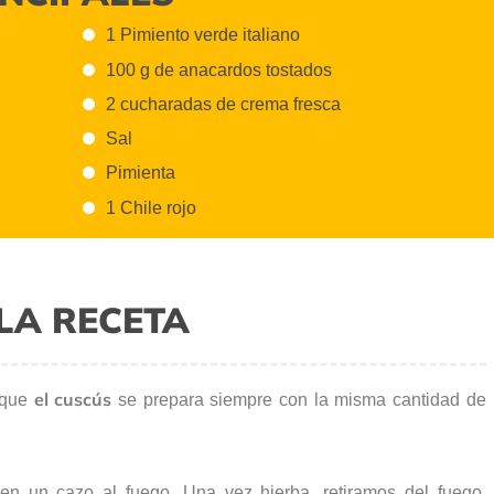
1 Pimiento verde italiano
100 g de anacardos tostados
2 cucharadas de crema fresca
Sal
Pimienta
1 Chile rojo
LA RECETA
el cuscús
 que
se prepara siempre con la misma cantidad de
 en un cazo al fuego. Una vez hierba, retiramos del fuego,