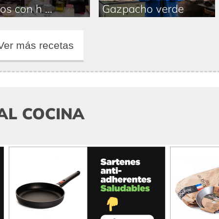
os con h ...
Gazpacho verde
Ver más recetas
AL COCINA