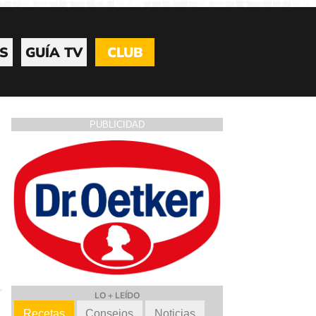
S
GUÍA TV
CLUB
PUBLICIDAD
LO + LEÍDO
Recetas
Consejos
Noticias