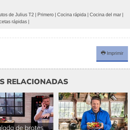
tos de Julius T2
|
Primero
|
Cocina rápida
|
Cocina del mar
|
cetas rápidas
|
Imprimir
AS RELACIONADAS
lada de brotes