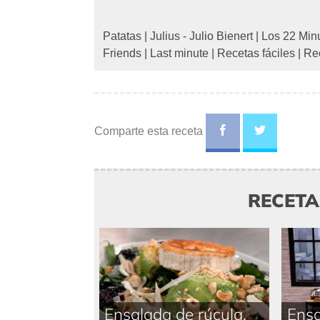
Patatas
|
Julius - Julio Bienert
|
Los 22 Minu
Friends
|
Last minute
|
Recetas fáciles
|
Re
Comparte esta receta
RECET
Ensalada de rúcula,
Ensa