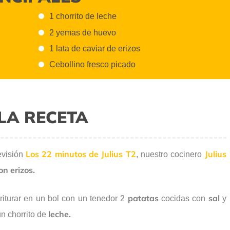
1 chorrito de leche
2 yemas de huevo
1 lata de caviar de erizos
Cebollino fresco picado
LA RECETA
Los 22 minutos de Julius T2
Julius
evisión
, nuestro cocinero
n erizos.
patatas
sal
riturar en un bol con un tenedor 2
cocidas con
y
leche.
n chorrito de