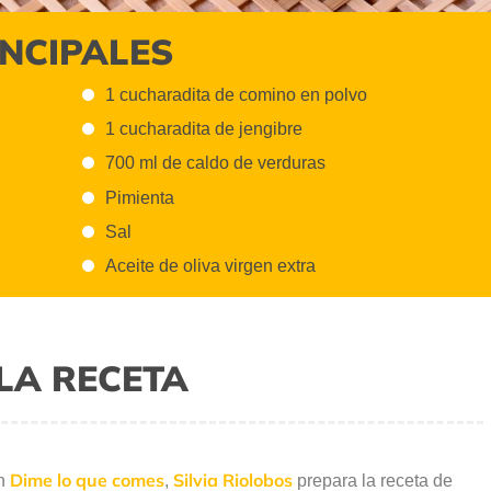
INCIPALES
1 cucharadita de comino en polvo
1 cucharadita de jengibre
700 ml de caldo de verduras
Pimienta
Sal
Aceite de oliva virgen extra
LA RECETA
Dime lo que comes
Silvia Riolobos
ón
,
prepara la receta de