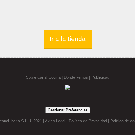
Ir a la tienda
Sobre Canal Cocina
|
Dónde vernos |
Publicidad
Gestionar Preferencias
canal Iberia S.L.U. 2021 |
Aviso Legal
|
Política de Privacidad
|
Política de co