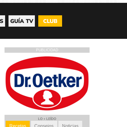
S
GUÍA TV
CLUB
PUBLICIDAD
LO + LEÍDO
Recetas
Consejos
Noticias