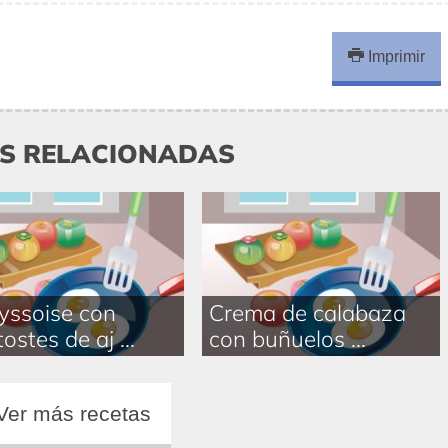
Imprimir
AS RELACIONADAS
yssoise con
Crema de calabaza
ostes de aj ...
con buñuelos ...
Ver más recetas