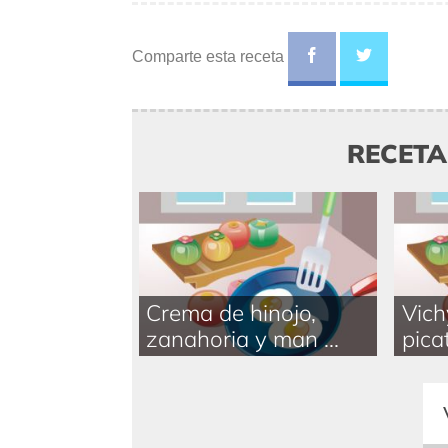
Comparte esta receta
RECET
Crema de hinojo,
Vich
zanahoria y man ...
picat