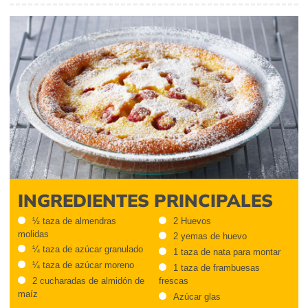
INGREDIENTES PRINCIPALES
½ taza de almendras
2 Huevos
molidas
2 yemas de huevo
¼ taza de azúcar granulado
1 taza de nata para montar
¼ taza de azúcar moreno
1 taza de frambuesas
2 cucharadas de almidón de
frescas
maíz
Azúcar glas