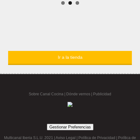
Ir a la tienda
Sobre Canal Cocina
|
Dónde vernos |
Publicidad
Gestionar Preferencias
Multicanal Iberia S.L.U. 2021 |
Aviso Legal
|
Política de Privacidad
|
Política de