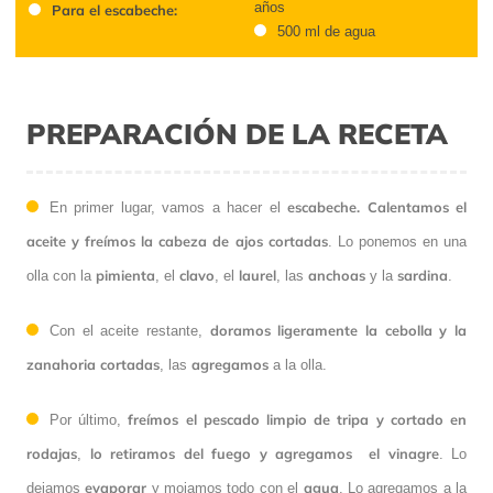
años
Para el escabeche:
500 ml de agua
PREPARACIÓN DE LA RECETA
escabeche. Calentamos el
En primer lugar, vamos a hacer el
aceite y freímos la cabeza de ajos cortadas
. Lo ponemos en una
pimienta
clavo
laurel
anchoas
sardina
olla con la
, el
, el
, las
y la
.
doramos ligeramente la cebolla y la
Con el aceite restante,
zanahoria cortadas
agregamos
, las
a la olla.
freímos el pescado limpio de tripa y cortado en
Por último,
rodajas
lo retiramos del fuego y agregamos el vinagre
,
. Lo
evaporar
agua
dejamos
y mojamos todo con el
. Lo agregamos a la