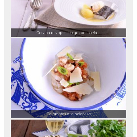
Corvina al vapor con gazpachuelo ...
Calamares a la boloñesa