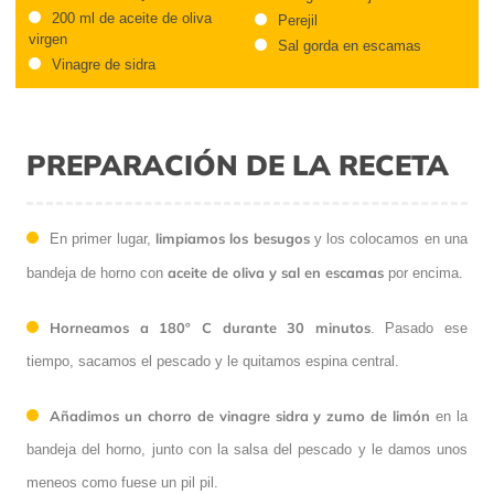
200 ml de aceite de oliva
Perejil
virgen
Sal gorda en escamas
Vinagre de sidra
PREPARACIÓN DE LA RECETA
limpiamos los besugos
En primer lugar,
y los colocamos en una
aceite de oliva y sal en escamas
bandeja de horno con
por encima.
Horneamos a 180º C durante 30 minutos
. Pasado ese
tiempo, sacamos el pescado y le quitamos espina central.
Añadimos un chorro de vinagre sidra y zumo de limón
en la
bandeja del horno, junto con la salsa del pescado y le damos unos
meneos como fuese un pil pil.