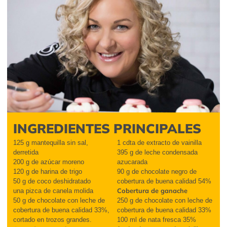
INGREDIENTES PRINCIPALES
125 g mantequilla sin sal,
1
cdta
de extracto de vainilla
derretida
395 g de leche condensada
200 g de azúcar moreno
azucarada
120 g de harina
de trigo
90 g de chocolate negro de
50 g de coco des
hidratado
cobertura de buena calidad 54
%
Cobertura de ganache
u
na pizca de canela molida
50 g de chocolate con leche de
250 g de chocolate con leche de
cobertura de buena calidad 33%,
cobertura de buena calidad 33
%
cortado en trozos grandes.
100 ml de nata fresca 35%