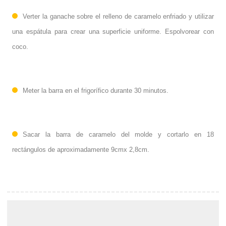
Verter
la
ganache sobre el relleno de caramelo enfriado y utilizar
una espátula para crear una superficie uniforme. Espolvorear con
coco.
Meter la barra
en el frigorífico durante 30 minutos.
Sacar
la barra
de caramelo del molde y cortarl
o
en 18
rectángulos de aproximadamente 9
c
m
x 2
,
8
c
m.