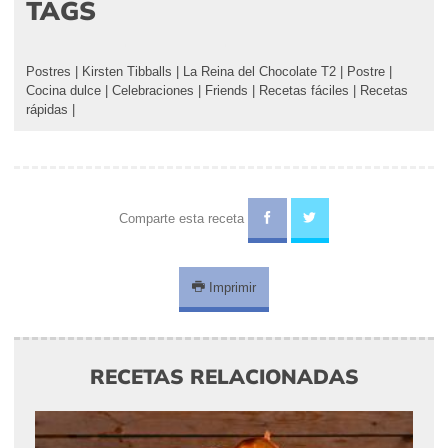
TAGS
Postres
|
Kirsten Tibballs
|
La Reina del Chocolate T2
|
Postre
|
Cocina dulce
|
Celebraciones
|
Friends
|
Recetas fáciles
|
Recetas
rápidas
|
Comparte esta receta
Imprimir
RECETAS RELACIONADAS