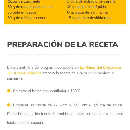
Capa de caramelo
1
cdta
de extracto de vainilla
80 g
de
mantequilla sin sal,
30 g de glucosa líquida
cortada en dados
Una p
izca de sal marina
80 g de azúcar moreno
15 g de coco des
hidratado
PREPARACIÓN DE LA RECETA
La Reina del Chocolate
En el capítulo 9 del programa de televisión
T2
Kirsten Tibballs
Barra de chocolate y
,
prepara la receta de
caramelo.
Calentar el horno con ventilador a 160˚C.
Engrasar un molde de 27,5 cm x 17,5 cm y 3,5 cm de altura.
Forrar la base y los lados del molde con papel de hornear y reservar
hasta que se necesite.