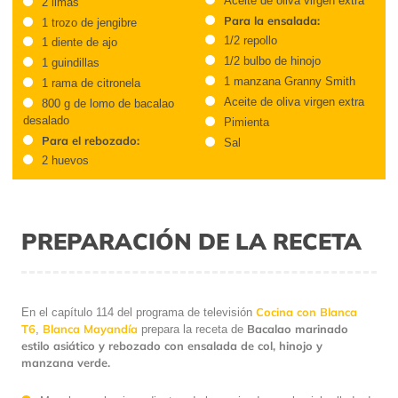
Aceite de oliva virgen extra
2 limas
Para la ensalada:
1 trozo de jengibre
1/2 repollo
1 diente de ajo
1/2 bulbo de hinojo
1 guindillas
1 manzana Granny Smith
1 rama de citronela
Aceite de oliva virgen extra
800 g de lomo de bacalao
desalado
Pimienta
Para el rebozado:
Sal
2 huevos
PREPARACIÓN DE LA RECETA
Cocina con Blanca
En el capítulo 114 del programa de televisión
T6
Blanca Mayandía
Bacalao marinado
,
prepara la receta de
estilo asiático y rebozado con ensalada de col, hinojo y
manzana verde.