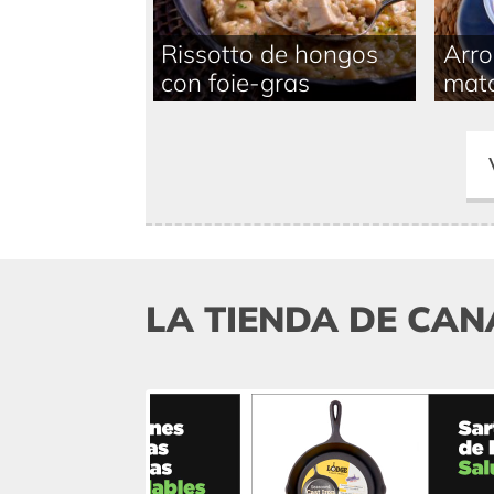
Rissotto de hongos
Arro
con foie-gras
mat
LA TIENDA DE CAN