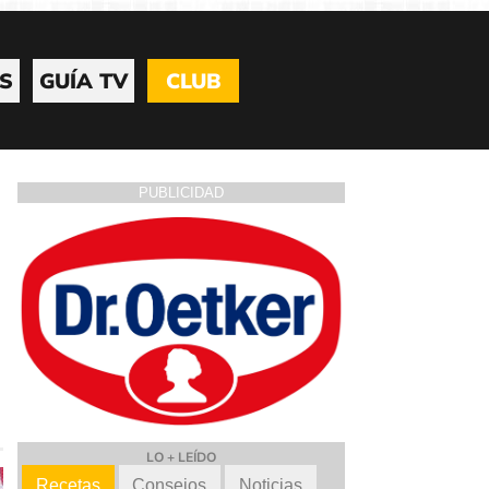
S
GUÍA TV
CLUB
PUBLICIDAD
LO + LEÍDO
Recetas
Consejos
Noticias