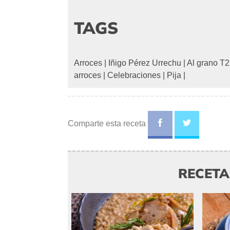
TAGS
Arroces
|
Iñigo Pérez Urrechu
|
Al grano T2
arroces
|
Celebraciones
|
Pija
|
Comparte esta receta
RECET