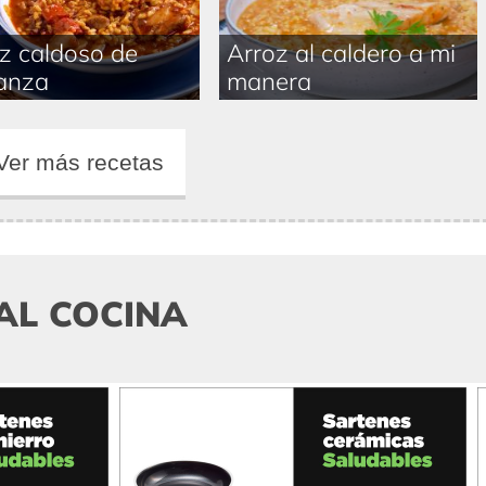
z caldoso de
Arroz al caldero a mi
anza
manera
Ver más recetas
AL COCINA