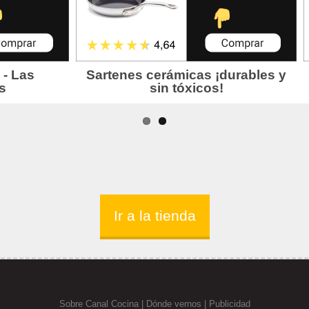
Ir a la tienda
Sobre Canal Cocina
|
Dónde vernos |
Publicidad