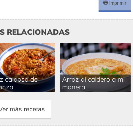
Imprimir
AS RELACIONADAS
z caldoso de
Arroz al caldero a mi
anza
manera
Ver más recetas