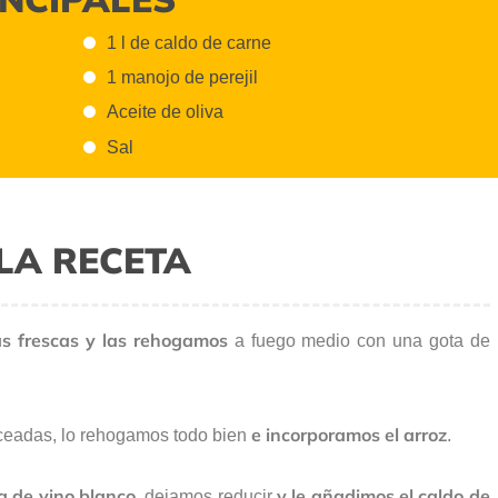
1 l de caldo de carne
1 manojo de perejil
Aceite de oliva
Sal
LA RECETA
as frescas y las rehogamos
a fuego medio con una gota de
e incorporamos el arroz
ceadas, lo rehogamos todo bien
.
a de vino blanco
y le añadimos el caldo de
, dejamos reducir