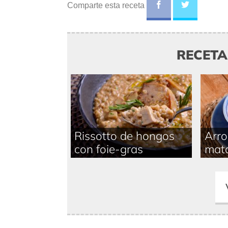
Comparte esta receta
RECET
Rissotto de hongos
Arro
con foie-gras
mat