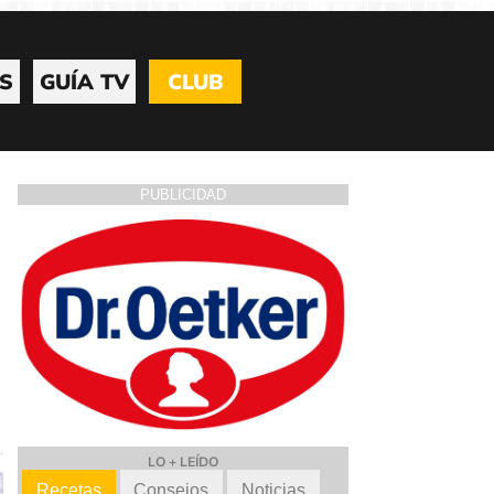
S
GUÍA TV
CLUB
PUBLICIDAD
LO + LEÍDO
Recetas
Consejos
Noticias