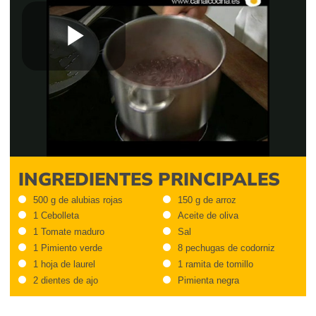
Play
Video
INGREDIENTES PRINCIPALES
500 g de alubias rojas
150 g de arroz
1 Cebolleta
Aceite de oliva
1 Tomate maduro
Sal
1 Pimiento verde
8 pechugas de codorniz
1 hoja de laurel
1 ramita de tomillo
2 dientes de ajo
Pimienta negra