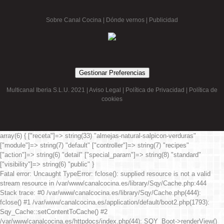
Sobre Canal Cocina
|
Dónde vernos |
Publicidad
Gestionar Preferencias
Multicanal Iberia S.L.U. 2021 |
Aviso Legal
|
Política de Privacidad
|
Política de
cookies
array(6) { ["receta"]=> string(33) "almejas-natural-salpicon-verduras"
["module"]=> string(7) "default" ["controller"]=> string(7) "recipes"
["action"]=> string(6) "detail" ["special_param"]=> string(8) "standard"
["visibility"]=> string(6) "public" }
Fatal error
: Uncaught TypeError: fclose(): supplied resource is not a valid
stream resource in /var/www/canalcocina.es/library/Sqy/Cache.php:444
Stack trace: #0 /var/www/canalcocina.es/library/Sqy/Cache.php(444):
fclose() #1 /var/www/canalcocina.es/application/default/boot2.php(1793):
Sqy_Cache::setContentToCache() #2
/var/www/canalcocina.es/httpdocs/index.php(44): SQY_Boot->renderView()