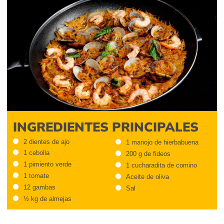
INGREDIENTES PRINCIPALES
2 dientes de ajo
1 manojo de hierbabuena
1 cebolla
200 g de fideos
1 pimiento verde
1 cucharadita de comino
1 tomate
Aceite de oliva
12 gambas
Sal
½ kg de almejas