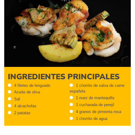
INGREDIENTES PRINCIPALES
4 filetes de lenguado
1 chorrito de salsa de carne
española
Aceite de oliva
1 nuez de mantequilla
Sal
1 cucharada de perejil
4 alcachofas
4 granos de pimienta rosa
2 patatas
1 chorrito de agua