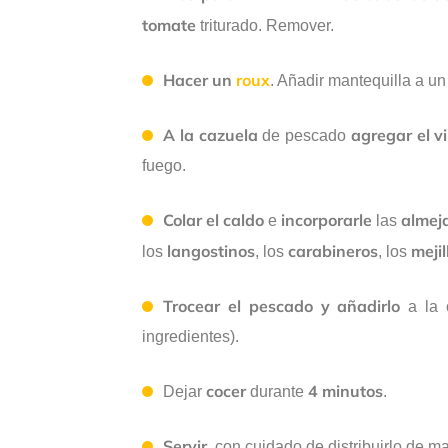
tomate
triturado. Remover.
Hacer un
roux
. Añadir mantequilla a un
A la cazuela
agregar el v
de pescado
fuego.
Colar el caldo
incorporarle
almej
e
las
langostinos
carabineros
meji
los
, los
, los
Trocear el pescado y añadirlo
a la c
ingredientes).
cocer
4 minutos
Dejar
durante
.
Servir
, con cuidado de distribuirlo de