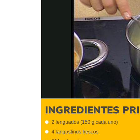
Video
INGREDIENTES PR
2 lenguados (150 g cada uno)
4 langostinos frescos