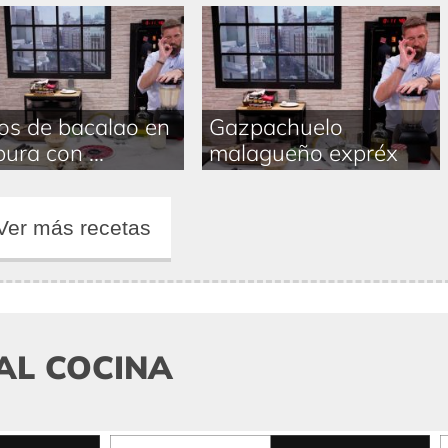
s de bacalao en
Gazpachuelo
ura con ...
malagueño expréx
Ver más recetas
AL COCINA