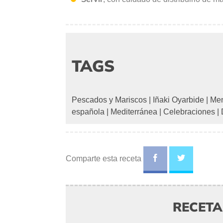
TAGS
Pescados y Mariscos
|
Iñaki Oyarbide
|
Me
española
|
Mediterránea
|
Celebraciones
|
Comparte esta receta
RECET