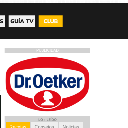
S
GUÍA TV
CLUB
PUBLICIDAD
LO + LEÍDO
Recetas
Consejos
Noticias