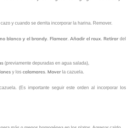
 cazo y cuando se derrita incorporar la harina. Remover.
ino blanco y el brandy
Flamear
Añadir el roux
Retirar
.
.
.
del
as
(previamente depuradas en agua salada),
llones
calamares
Mover
y los
.
la cazuela.
azuela. (Es importante seguir este orden al incorporar los
 manera más o menos homogénea en los platos. Agregar caldo.