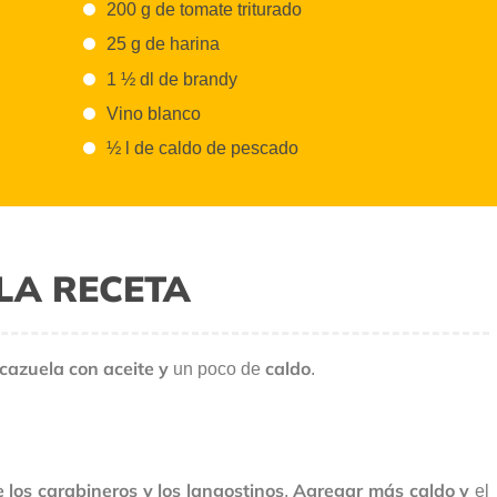
200 g de tomate triturado
25 g de harina
1 ½ dl de brandy
Vino blanco
½ l de caldo de pescado
LA RECETA
cazuela con aceite y
caldo
un poco de
.
 los carabineros y los langostinos
Agregar más caldo
y
.
el