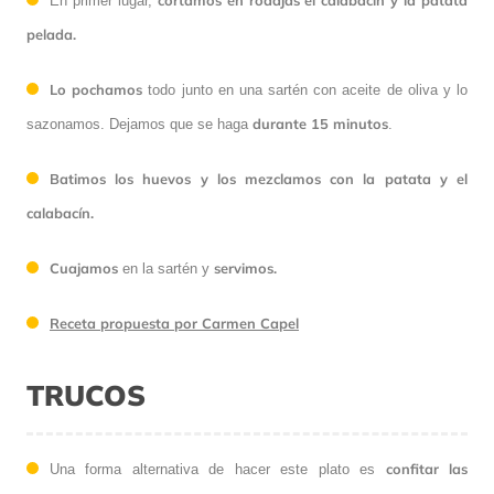
cortamos en rodajas el calabacín y la patata
En primer lugar,
pelada.
L
o pochamos
todo junto en una sartén con aceite de oliva y lo
durante 15 minutos
sazonamos. Dejamos que se haga
.
Batimos los huevos y los mezclamos con la patata y el
calabacín.
Cuajamos
servimos.
en la sartén y
Receta propuesta por Carmen Capel
TRUCOS
confitar las
Una forma alternativa de hacer este plato es