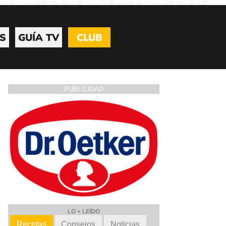
S
GUÍA TV
CLUB
PUBLICIDAD
LO + LEÍDO
Recetas
Consejos
Noticias