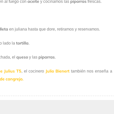
aceite
piparras
n al fuego con
y cocinamos las
frescas.
lleta
en juliana hasta que dore, retiramos y reservamos.
tortilla
o lado la
.
queso
piparras
hada, el
y las
.
e Julius T5
Julio Bienert
, el cocinero
también nos enseña a
de cangrejo.