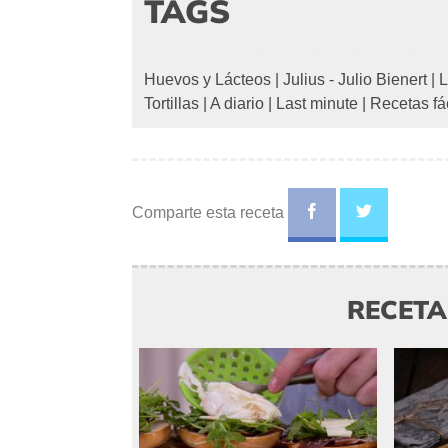
TAGS
Huevos y Lácteos
|
Julius - Julio Bienert
|
L
Tortillas
|
A diario
|
Last minute
|
Recetas fá
Comparte esta receta
RECET