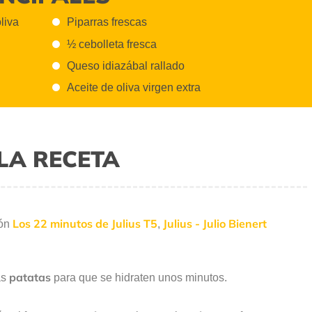
oliva
Piparras frescas
½ cebolleta fresca
Queso idiazábal rallado
Aceite de oliva virgen extra
LA RECETA
Los 22 minutos de Julius T5
Julius - Julio Bienert
ión
,
patatas
as
para que se hidraten unos minutos.