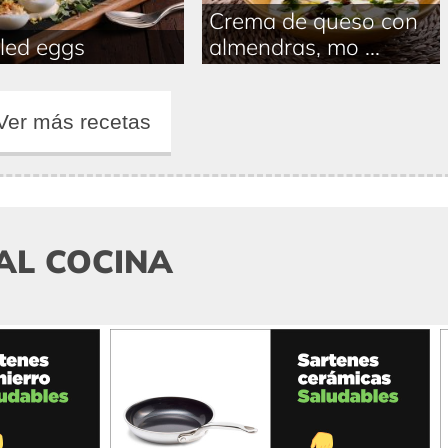
Crema de queso con
led eggs
almendras, mo ...
Ver más recetas
AL COCINA