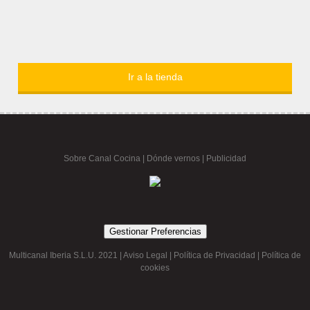
Ir a la tienda
Sobre Canal Cocina
|
Dónde vernos |
Publicidad
Gestionar Preferencias
Multicanal Iberia S.L.U. 2021 |
Aviso Legal
|
Política de Privacidad
|
Política de
cookies