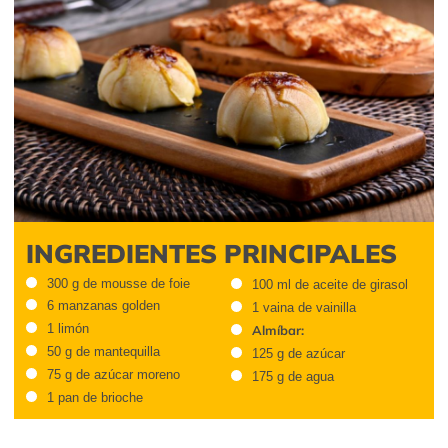
INGREDIENTES PRINCIPALES
300 g de mousse de foie
100 ml de aceite de girasol
6 manzanas golden
1 vaina de vainilla
1 limón
Almíbar:
50 g de mantequilla
125 g de azúcar
75 g de azúcar moreno
175 g de agua
1 pan de brioche