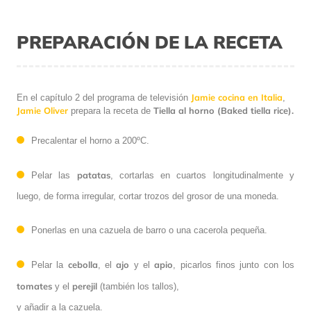
PREPARACIÓN DE LA RECETA
Jamie cocina en Italia
En el capítulo 2 del programa de televisión
,
Jamie Oliver
Tiella al horno (Baked tiella rice).
prepara la receta de
Precalentar el horno a 200ºC.
patatas
Pelar las
, cortarlas en cuartos longitudinalmente y
luego, de forma irregular, cortar trozos del grosor de una moneda.
Ponerlas en una cazuela de barro o una cacerola pequeña.
cebolla
ajo
apio
Pelar la
, el
y el
, picarlos finos junto con los
tomates
perejil
y el
(también los tallos),
y añadir a la cazuela.