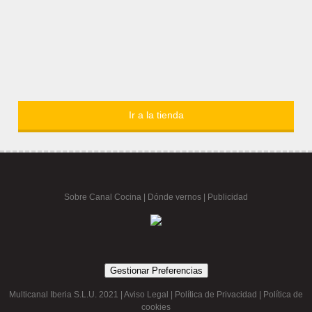
Ir a la tienda
Sobre Canal Cocina
|
Dónde vernos |
Publicidad
Gestionar Preferencias
Multicanal Iberia S.L.U. 2021 |
Aviso Legal
|
Política de Privacidad
|
Política de
cookies