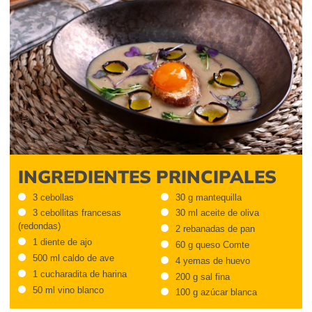
INGREDIENTES PRINCIPALES
3 cebollas
30 g mantequilla
3 cebollitas francesas
30 ml aceite de oliva
(redondas)
2 rebanadas de pan
1 diente de ajo
60 g queso Comte
500 ml caldo de ave
4 yemas de huevo
1 cucharadita de harina
200 g sal fina
50 ml vino blanco
100 g azúcar blanca