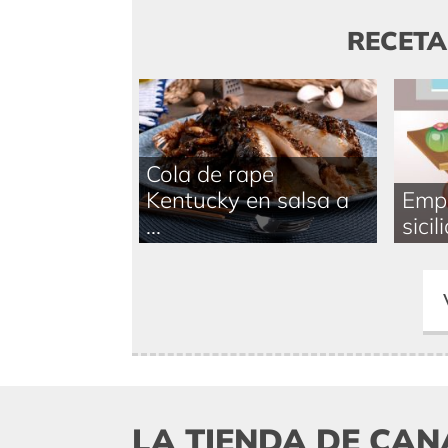
RECET
Cola de rape
Kentucky en salsa a
Empe
...
sicil
LA TIENDA DE CAN