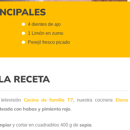
INCIPALES
4 dientes de ajo
1 Limón en zumo
Perejil fresco picado
LA RECETA
Cocina de familia T7
Elena
 televisión
, nuestra cocinera
lteada con habas y pimiento rojo
.
impiar
sepia
y cortar en cuadraditos 400 g de
.