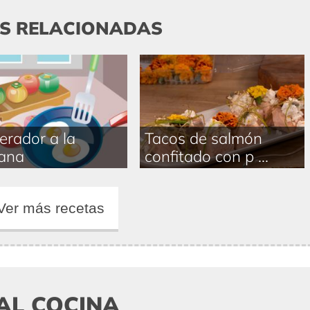
AS RELACIONADAS
rador a la
Tacos de salmón
iana
confitado con p ...
Ver más recetas
AL COCINA