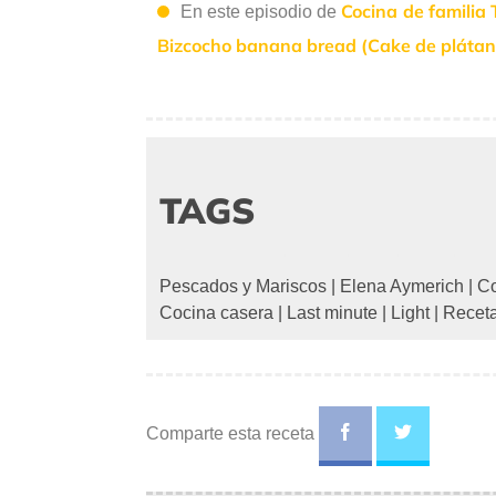
Cocina de familia 
En este episodio de
Bizcocho banana bread (Cake de plátan
TAGS
Pescados y Mariscos
|
Elena Aymerich
|
Co
Cocina casera
|
Last minute
|
Light
|
Receta
Comparte esta receta