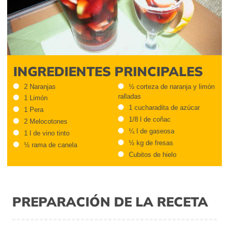
INGREDIENTES PRINCIPALES
2 Naranjas
½ corteza de naranja y limón
ralladas
1 Limón
1 cucharadita de azúcar
1 Pera
1/8 l de coñac
2 Melocotones
¼ l de gaseosa
1 l de vino tinto
½ kg de fresas
½ rama de canela
Cubitos de hielo
PREPARACIÓN DE LA RECETA