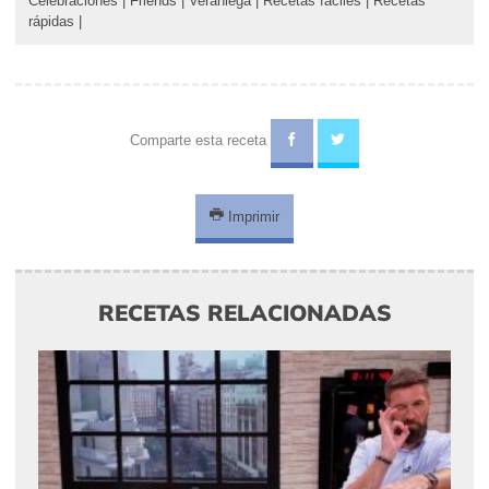
Celebraciones
|
Friends
|
Veraniega
|
Recetas fáciles
|
Recetas
rápidas
|
Comparte esta receta
Imprimir
RECETAS RELACIONADAS