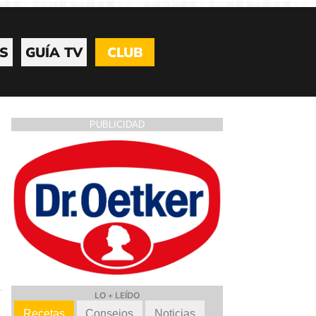
S
GUÍA TV
CLUB
PUBLICIDAD
LO + LEÍDO
Recetas
Consejos
Noticias