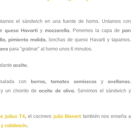
ntamos el sándwich en una fuente de horno. Untamos con
queso Havarti
mozzarella.
pan
de
y
Ponemos la capa de
la, pimienta molida,
lonchas de queso Havarti y tapamos.
ano
para "gratinar" al horno unos 6 minutos.
aceite.
dante
berros, tomates semisecos
avellanas.
nsalada con
y
aceite de oliva.
y un chorrito de
Servimos el sándwich y
.
e Julius T4
,
Julio Bienert
el cocinero
también nos enseña a
 y calabacín
.