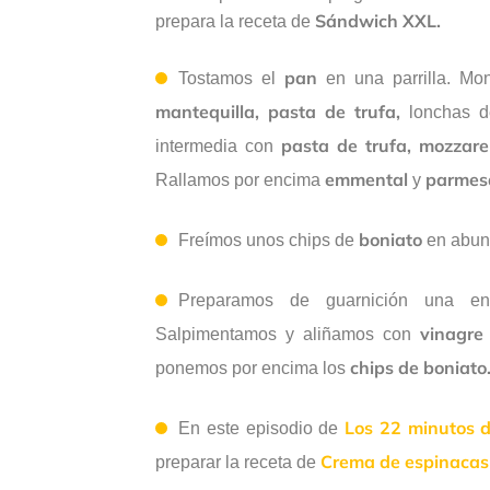
Sándwich XXL.
prepara la receta de
pan
Tostamos el
en una parrilla. Mo
mantequilla, pasta de trufa,
lonchas 
pasta de trufa, mozzarel
intermedia con
emmental
parmes
Rallamos por encima
y
boniato
Freímos unos chips de
en abun
Preparamos de guarnición una e
vinagre
Salpimentamos y aliñamos con
chips de boniato
ponemos por encima los
Los 22 minutos d
En este episodio de
Crema de espinacas
preparar la receta de