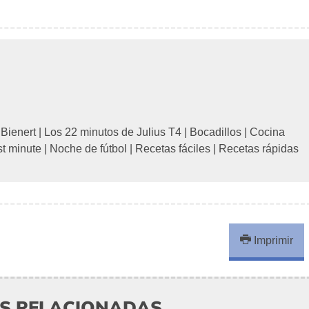
 Bienert
|
Los 22 minutos de Julius T4
|
Bocadillos
|
Cocina
st minute
|
Noche de fútbol
|
Recetas fáciles
|
Recetas rápidas
Imprimir
AS RELACIONADAS