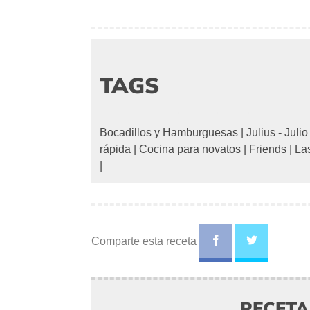
TAGS
Bocadillos y Hamburguesas
|
Julius - Julio
rápida
|
Cocina para novatos
|
Friends
|
La
|
Comparte esta receta
RECET