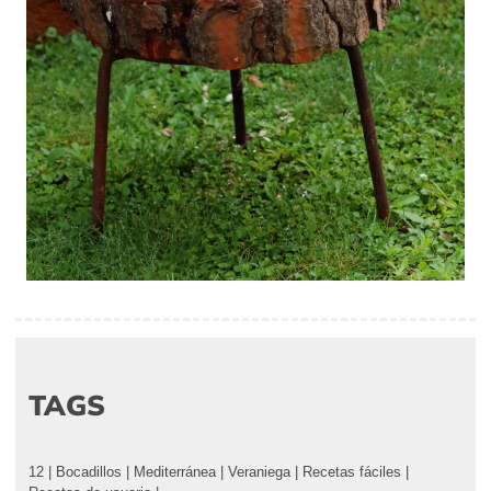
TAGS
12
|
Bocadillos
|
Mediterránea
|
Veraniega
|
Recetas fáciles
|