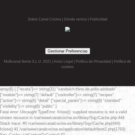
Sobre Canal Cocina
|
Dónde vernos |
Publicidad
Gestionar Preferencias
Multicanal Iberia S.L.U. 2021 |
Aviso Legal
|
Política de Privacidad
|
Política de
cookies
array(6) { ["receta"]=> string(31) "sandwich-thins-de-pollo-adobado"
["module"]=> string(7) "default" ["controller"]=> string(7) "recipes"
["action"]=> string(6) "detail" ["special_param"]=> string(8) "standard"
["visibility"]=> string(6) "public" }
Fatal error
: Uncaught TypeError: fclose(): supplied resource is not a valid
stream resource in /var/www/canalcocina.es/library/Sqy/Cache.php:444
Stack trace: #0 /var/www/canalcocina.es/library/Sqy/Cache.php(444):
fclose() #1 /var/www/canalcocina.es/application/default/boot2.php(1793):
Sqy_Cache::setContentToCache() #2