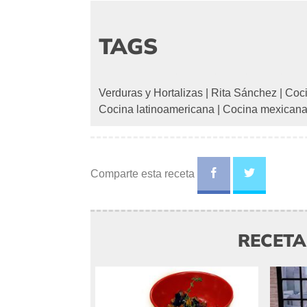
TAGS
Verduras y Hortalizas
|
Rita Sánchez
|
Coci
Cocina latinoamericana
|
Cocina mexican
Comparte esta receta
RECET