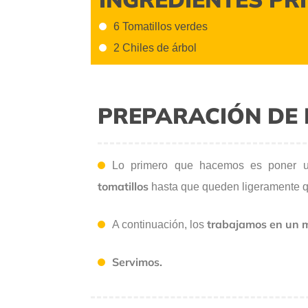
6 Tomatillos verdes
2 Chiles de árbol
PREPARACIÓN DE 
Lo primero que hacemos es poner un
tomatillos
hasta que queden ligeramente q
trabajamos en un 
A continuación, los
Servimos.