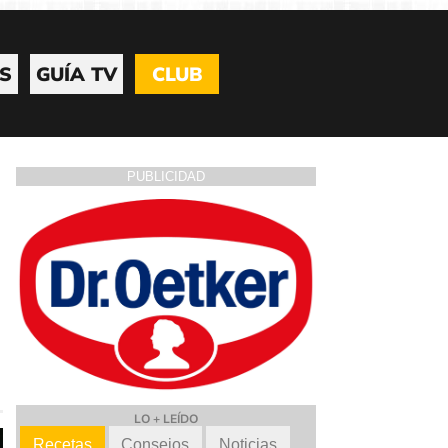
S
GUÍA TV
CLUB
PUBLICIDAD
LO + LEÍDO
Recetas
Consejos
Noticias