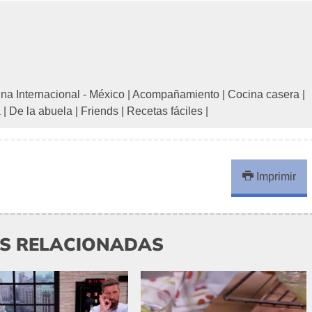
na Internacional - México
|
Acompañamiento
|
Cocina casera
|
a
|
De la abuela
|
Friends
|
Recetas fáciles
|
Imprimir
AS RELACIONADAS