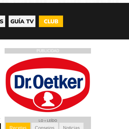
S
GUÍA TV
CLUB
PUBLICIDAD
LO + LEÍDO
Recetas
Consejos
Noticias