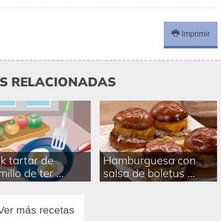
Imprimir
AS RELACIONADAS
k tartar de
Hamburguesa con
illo de ter ...
salsa de boletus ...
Ver más recetas