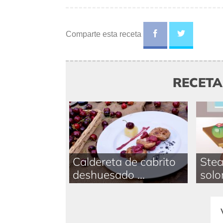
Comparte esta receta
RECET
Caldereta de cabrito
Stea
deshuesado ...
solom