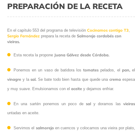
PREPARACIÓN DE LA RECETA
Cocinamos contigo T3
En el capítulo 553 del programa de televisión
,
Sergio Fernández
Salmorejo cordobés con
prepara la receta de
vieiras.
Juana Gálvez desde Córdoba.
Esta receta la propone
tomates
pan,
Ponemos en un vaso de batidora los
pelados, el
e
vinagre
sal.
crema
y la
Se bate todo bien hasta que quede una
espes
aceite
y muy suave. Emulsionamos con el
y dejamos enfriar.
sal
vieira
En una sartén ponemos un poco de
y doramos las
untadas en aceite.
salmorejo
Servimos el
en cuencos y colocamos una vieira por plato