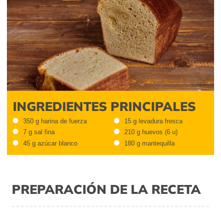
INGREDIENTES PRINCIPALES
350 g harina de fuerza
15 g levadura fresca
7 g sal fina
210 g huevos (6 u)
45 g azúcar blanco
180 g mantequilla
PREPARACIÓN DE LA RECETA