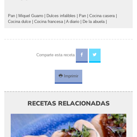
Pan
|
Miquel Guarro
|
Dulces infalibles
|
Pan
|
Cocina casera
|
Cocina dulce
|
Cocina francesa
|
A diario
|
De la abuela
|
Comparte esta receta
Imprimir
RECETAS RELACIONADAS