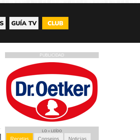
S
GUÍA TV
CLUB
PUBLICIDAD
LO + LEÍDO
Recetas
Consejos
Noticias