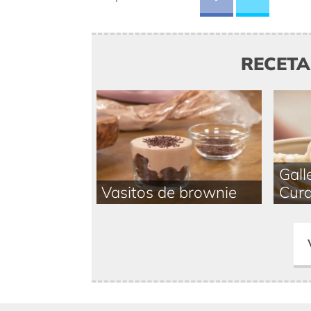
RECET
Gall
Vasitos de brownie
Cur