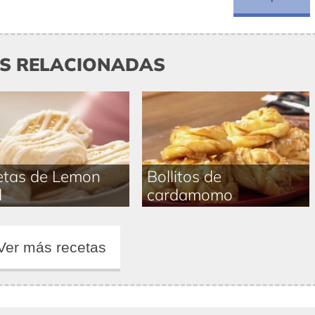
AS RELACIONADAS
etas de Lemon
Bollitos de
d
cardamomo
Ver más recetas