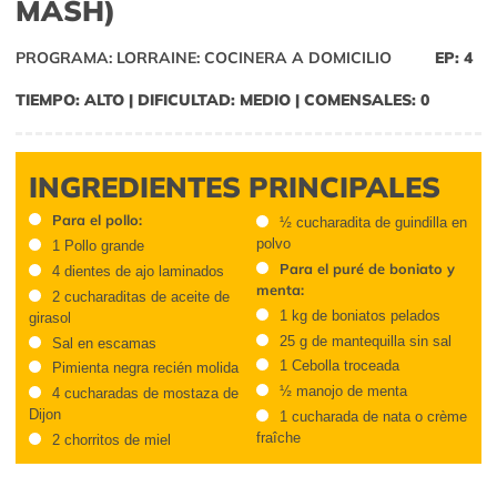
MASH)
PROGRAMA: LORRAINE: COCINERA A DOMICILIO
EP: 4
TIEMPO: ALTO | DIFICULTAD: MEDIO | COMENSALES: 0
INGREDIENTES PRINCIPALES
Para el pollo:
½ cucharadita de guindilla en
polvo
1 Pollo grande
Para el puré de boniato y
4 dientes de ajo laminados
menta:
2 cucharaditas de aceite de
1 kg de boniatos pelados
girasol
25 g de mantequilla sin sal
Sal en escamas
1 Cebolla troceada
Pimienta negra recién molida
½ manojo de menta
4 cucharadas de mostaza de
Dijon
1 cucharada de nata o crème
fraîche
2 chorritos de miel