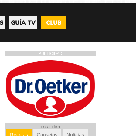
S
GUÍA TV
CLUB
PUBLICIDAD
LO + LEÍDO
Recetas
Consejos
Noticias