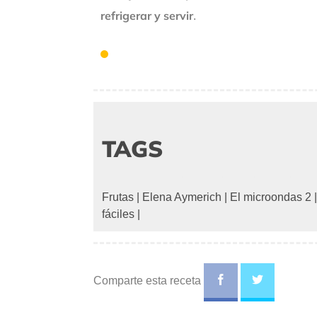
refrigerar y servir
.
TAGS
Frutas
|
Elena Aymerich
|
El microondas 2
fáciles
|
Comparte esta receta