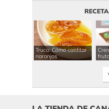
RECET
Truco: Cómo confitar
Crem
naranjas
fruta
LA TIENDA DE CAN