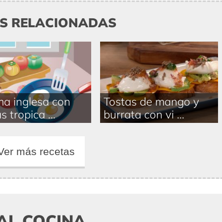
AS RELACIONADAS
a inglesa con
Tostas de mango y
s tropica ...
burrata con vi ...
Ver más recetas
AL COCINA