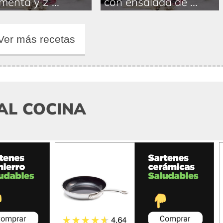
menta y z ...
con ensalada de ...
Ver más recetas
AL COCINA