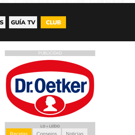
S
GUÍA TV
CLUB
PUBLICIDAD
LO + LEÍDO
Recetas
Consejos
Noticias