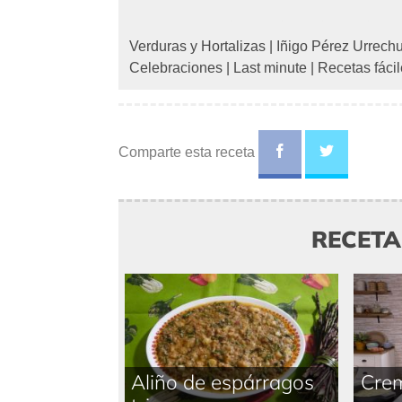
Verduras y Hortalizas
|
Iñigo Pérez Urrech
Celebraciones
|
Last minute
|
Recetas fáci
Comparte esta receta
RECET
Aliño de espárragos
Crem