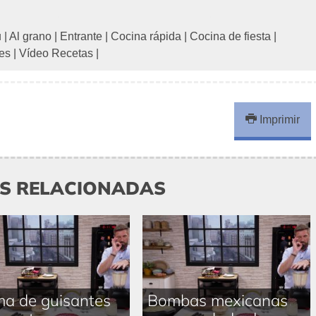
u
|
Al grano
|
Entrante
|
Cocina rápida
|
Cocina de fiesta
|
les
|
Vídeo Recetas
|
Imprimir
AS RELACIONADAS
a de guisantes
Bombas mexicanas