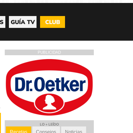
S
GUÍA TV
CLUB
PUBLICIDAD
LO + LEÍDO
Recetas
Consejos
Noticias