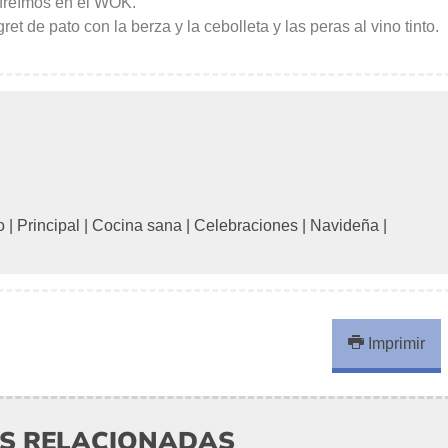
s freímos en el WOK.
t de pato con la berza y la cebolleta y las peras al vino tinto.
o
|
Principal
|
Cocina sana
|
Celebraciones
|
Navideña
|
Imprimir
AS RELACIONADAS