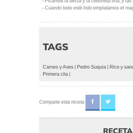
- Picamos la berza y la cebolleta fina, y la
- Cuando todo esté listo emplatamos el magre
TAGS
Carnes y Aves
|
Pedro Suquia
|
Rico y san
Primera cita
|
Comparte esta receta
RECET