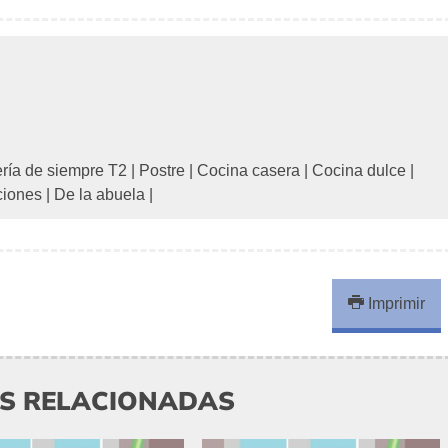
ería de siempre T2
|
Postre
|
Cocina casera
|
Cocina dulce
|
ciones
|
De la abuela
|
Imprimir
AS RELACIONADAS