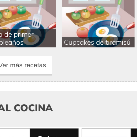
a de primer
pleaños
Cupcakes de tiramisú
Ver más recetas
AL COCINA