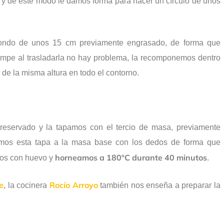
l y de este modo le damos forma para hacer un círculo de unos
ndo de unos 15 cm previamente engrasado, de forma que
rompe al trasladarla no hay problema, la recomponemos dentro
de la misma altura en todo el contorno.
eservado y la tapamos con el tercio de masa, previamente
amos esta tapa a la masa base con los dedos de forma que
horneamos a 180ºC durante 40 minutos
mos con huevo y
.
e
Rocío Arroyo
, la cocinera
también nos enseña a preparar la