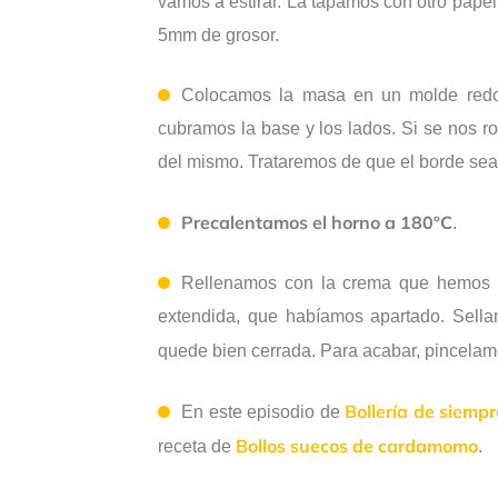
vamos a estirar. La tapamos con otro pape
5mm de grosor.
Colocamos la masa en un molde redo
cubramos la base y los lados. Si se nos 
del mismo. Trataremos de que el borde sea 
Precalentamos el horno a 180ºC
.
Rellenamos con la crema que hemos r
extendida, que habíamos apartado. Sell
quede bien cerrada. Para acabar, pincela
Bollería de siempr
En este episodio de
Bollos suecos de cardamomo
receta de
.