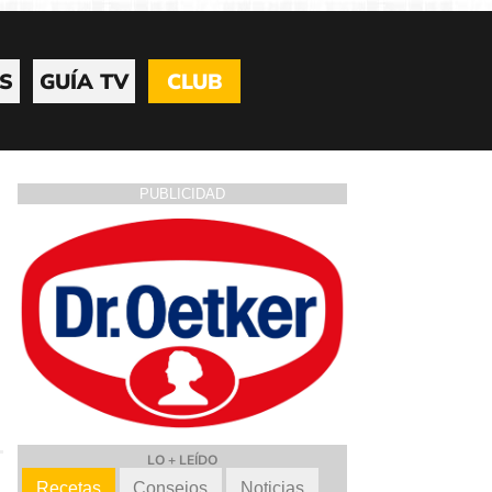
S
GUÍA TV
CLUB
PUBLICIDAD
LO + LEÍDO
Recetas
Consejos
Noticias