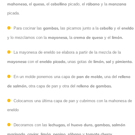
mahonesa,
queso,
cebollino
rábano
manzana
el
el
picado, el
y la
picada.
gambas,
cebolla
eneldo
Para cocinar las
las picamos junto a la
y el
mayonesa,
crema de queso
limón.
y lo mezclamos con la
la
y el
La mayonesa de eneldo se elabora a partir de la mezcla de la
mayonesa
eneldo picado,
limón,
sal
pimienta.
con el
unas gotas de
y
pan de molde,
relleno
En un molde ponemos una capa de
una del
de salmón,
relleno de gambas.
otra capa de pan y otra del
Colocamos una última capa de pan y cubrimos con la mahonesa de
eneldo
lechugas,
huevo duro, gambas, salmón
Decoramos con las
el
marinado, caviar, limón, pepino, rábano
tomate cherry.
y