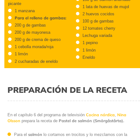
picante
1 lata de huevas de mujol
1 manzana
2 huevos cocidos
Para el relleno de gambas:
100 g de gambas
200 g de gambas
12 tomates cherry
200 g de mayonesa
Lechuga variada
200 g de crema de queso
1 pepino
1 cebolla morada/roja
1 limón
1 limón
Eneldo
2 cucharadas de eneldo
PREPARACIÓN DE LA RECETA
Cocina nórdica
Nina
En el capítulo 6 del programa de televisión
,
Olsson
Pastel de salmón (Smörgåstårta).
prepara la receta de
salmón
Para el
lo cortamos en trocitos y lo mezclamos con la