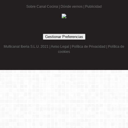
Sobre Canal Cocina
|
Dónde vernos |
Publicidad
Gestionar Preferencias
Multicanal Iberia S.L.U. 2021 |
Aviso Legal
|
Política de Privacidad
|
Política de
cookies