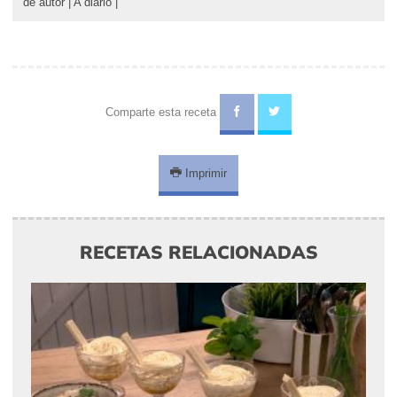
de autor
|
A diario
|
Comparte esta receta
Imprimir
RECETAS RELACIONADAS