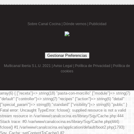
Sobre Canal Cocina
|
Dónde vernos |
Publicidad
Gestionar Preferencias
Multicanal Iberia S.L.U. 2021 |
Aviso Legal
|
Política de Privacidad
|
Política de
cookies
array(6) { ["receta"]=> string(18) "pasta-con-morcillo" ["module"]=> string(7)
"default" ["controller"]=> string(7) "recipes" ["action"]=> string(6) "detail"
["special_param"]=> string(8) "standard" ["visibility"]=> string(6) "public" }
Fatal error
: Uncaught TypeError: fclose(): supplied resource is not a valid
stream resource in /var/www/canalcocina.es/library/Sqy/Cache.php:444
Stack trace: #0 /var/www/canalcocina.es/library/Sqy/Cache.php(444):
fclose() #1 /var/www/canalcocina.es/application/default/boot2.php(1793):
Sqy_Cache::setContentToCache() #2