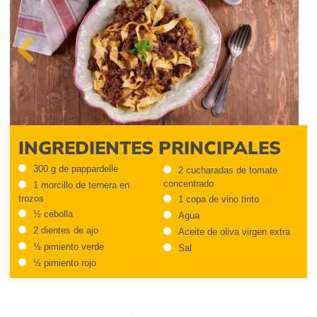
Previous
INGREDIENTES PRINCIPALES
300 g de pappardelle
2 cucharadas de tomate
concentrado
1 morcillo de ternera en
trozos
1 copa de vino tinto
½ cebolla
Agua
2 dientes de ajo
Aceite de oliva virgen extra
½ pimiento verde
Sal
½ pimiento rojo