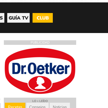
S
GUÍA TV
CLUB
PUBLICIDAD
LO + LEÍDO
Recetas
Consejos
Noticias