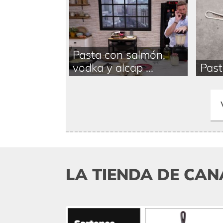
Pasta con salmón,
vodka y alcap ...
Past
LA TIENDA DE CAN