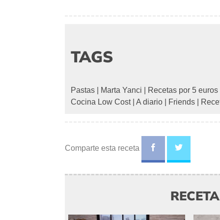
TAGS
Pastas
|
Marta Yanci
|
Recetas por 5 euros
Cocina Low Cost
|
A diario
|
Friends
|
Recet
Comparte esta receta
RECET