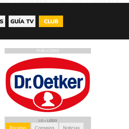
S
GUÍA TV
CLUB
PUBLICIDAD
LO + LEÍDO
Recetas
Consejos
Noticias