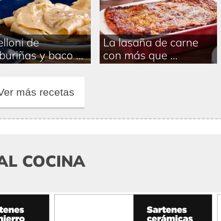
elloni de
La lasaña de carne
uriñas y baco ...
con más que ...
Ver más recetas
AL COCINA