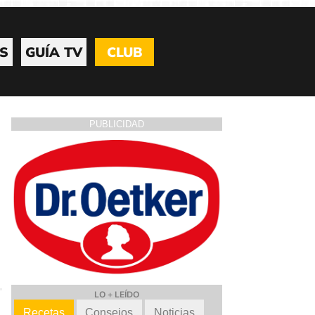
S
GUÍA TV
CLUB
PUBLICIDAD
LO + LEÍDO
Recetas
Consejos
Noticias