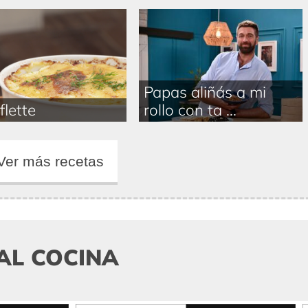
Papas aliñás a mi
flette
rollo con ta ...
Ver más recetas
AL COCINA