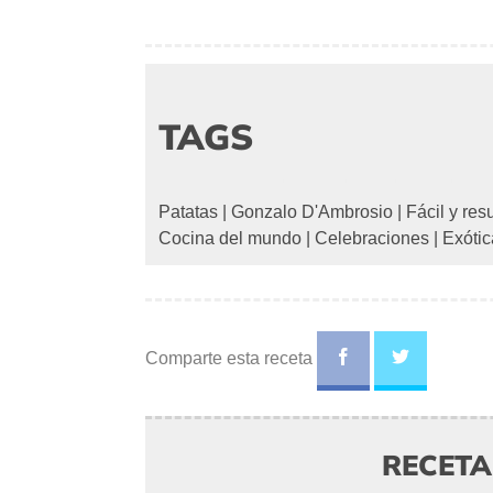
TAGS
Patatas
|
Gonzalo D'Ambrosio
|
Fácil y res
Cocina del mundo
|
Celebraciones
|
Exótic
Comparte esta receta
RECET