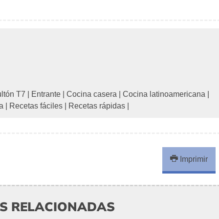
ultón T7
|
Entrante
|
Cocina casera
|
Cocina latinoamericana
|
a
|
Recetas fáciles
|
Recetas rápidas
|
Imprimir
AS RELACIONADAS