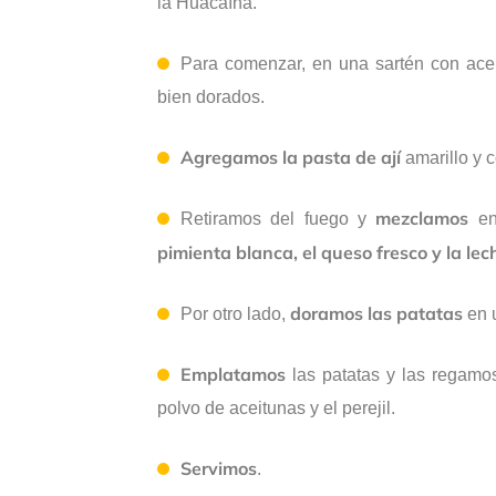
la Huacaína.
Para comenzar, en una sartén con ace
bien dorados.
Agregamos la pasta de ají
amarillo y 
mezclamos
Retiramos del fuego y
en
pimienta blanca, el queso fresco y la lec
doramos las patatas
Por otro lado,
en u
Emplatamos
las patatas y las regamos
polvo de aceitunas y el perejil.
Servimos
.