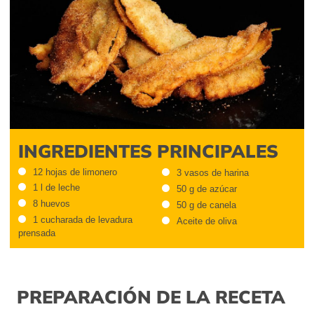
INGREDIENTES PRINCIPALES
12 hojas de limonero
3 vasos de harina
1 l de leche
50 g de azúcar
8 huevos
50 g de canela
1 cucharada de levadura
Aceite de oliva
prensada
PREPARACIÓN DE LA RECETA