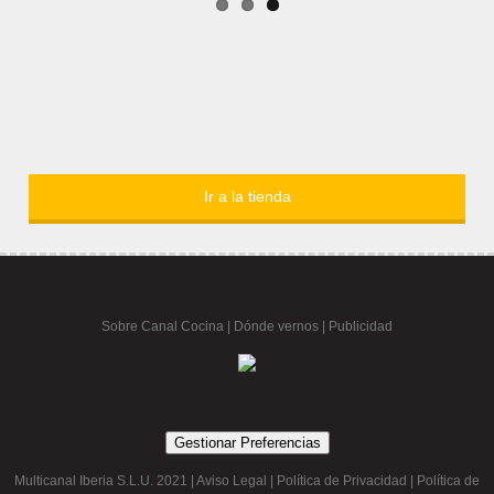
Ir a la tienda
Sobre Canal Cocina
|
Dónde vernos |
Publicidad
Gestionar Preferencias
Multicanal Iberia S.L.U. 2021 |
Aviso Legal
|
Política de Privacidad
|
Política de