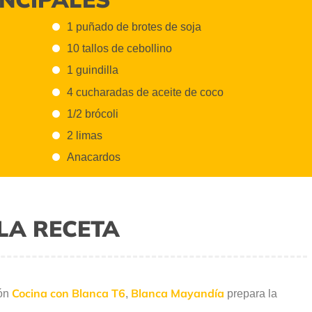
1 puñado de brotes de soja
10 tallos de cebollino
1 guindilla
4 cucharadas de aceite de coco
1/2 brócoli
2 limas
Anacardos
LA RECETA
Cocina con Blanca T6
Blanca Mayandía
ión
,
prepara la