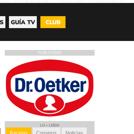
S
GUÍA TV
CLUB
PUBLICIDAD
LO + LEÍDO
Recetas
Consejos
Noticias