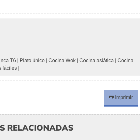
anca T6
|
Plato único
|
Cocina Wok
|
Cocina asiática
|
Cocina
 fáciles
|
Imprimir
AS RELACIONADAS