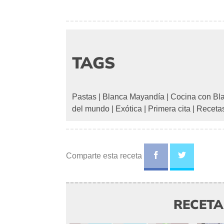
TAGS
Pastas
|
Blanca Mayandía
|
Cocina con Bl
del mundo
|
Exótica
|
Primera cita
|
Recetas
Comparte esta receta
RECET