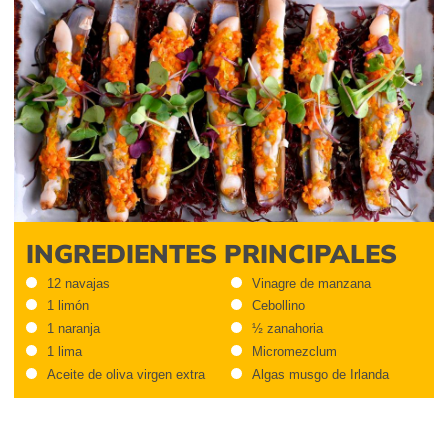
INGREDIENTES PRINCIPALES
12 navajas
Vinagre de manzana
1 limón
Cebollino
1 naranja
½ zanahoria
1 lima
Micromezclum
Aceite de oliva virgen extra
Algas musgo de Irlanda