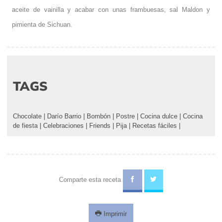
aceite de vainilla y acabar con unas frambuesas, sal Maldon y
pimienta de Sichuan.
TAGS
Chocolate
|
Darío Barrio
|
Bombón
|
Postre
|
Cocina dulce
|
Cocina
de fiesta
|
Celebraciones
|
Friends
|
Pija
|
Recetas fáciles
|
Comparte esta receta
Imprimir