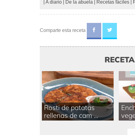
|
A diario
|
De la abuela
|
Recetas fáciles
|
Comparte esta receta
RECET
Rosti de patatas
Ench
rellenas de cam ...
vege