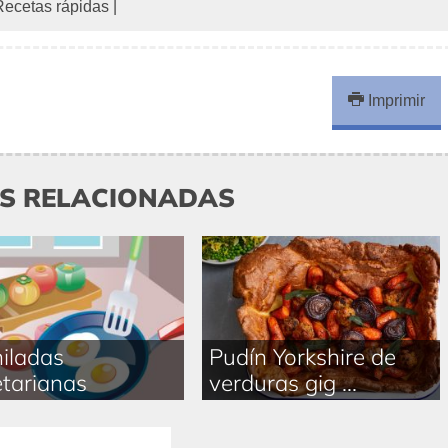
Recetas rápidas
|
Imprimir
AS RELACIONADAS
iladas
Pudín Yorkshire de
tarianas
verduras gig ...