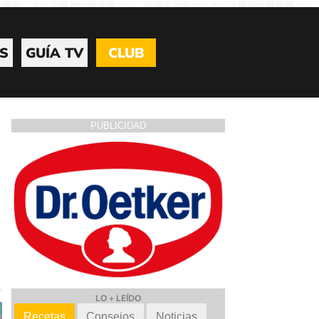
S
GUÍA TV
CLUB
PUBLICIDAD
LO + LEÍDO
Recetas
Consejos
Noticias