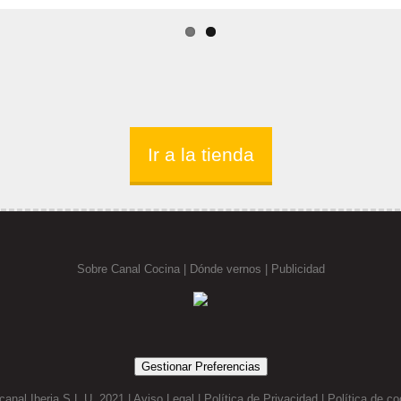
Ir a la tienda
Sobre Canal Cocina
|
Dónde vernos |
Publicidad
Gestionar Preferencias
canal Iberia S.L.U. 2021 |
Aviso Legal
|
Política de Privacidad
|
Política de co