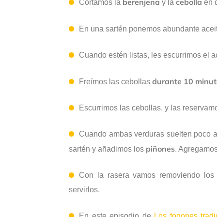
berenjena
cebolla
Cortamos la
y la
en 
En una sartén ponemos abundante acei
Cuando estén listas, les escurrimos el a
durante 10 minut
Freímos las cebollas
Escurrimos las cebollas, y las reservam
Cuando ambas verduras suelten poco ace
piñones
sartén y añadimos los
. Agregamos
Con la rasera vamos removiendo los i
servirlos.
En este episodio de
Los fogones tradi