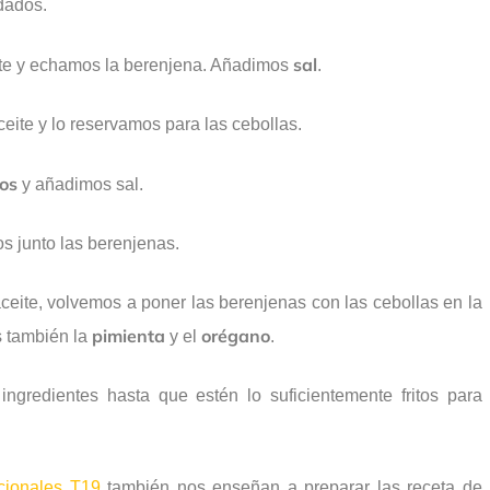
dados.
sal
te y echamos la berenjena. Añadimos
.
ceite y lo reservamos para las cebollas.
os
y añadimos sal.
os junto las berenjenas.
ite, volvemos a poner las berenjenas con las cebollas en la
pimienta
orégano
 también la
y el
.
ngredientes hasta que estén lo suficientemente fritos para
cionales T19
también nos enseñan a preparar las receta de