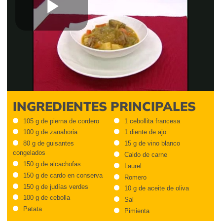
Play
Video
INGREDIENTES PRINCIPALES
105 g de pierna de cordero
1 cebollita francesa
100 g de zanahoria
1 diente de ajo
80 g de guisantes
15 g de vino blanco
congelados
Caldo de carne
150 g de alcachofas
Laurel
150 g de cardo en conserva
Romero
150 g de judías verdes
10 g de aceite de oliva
100 g de cebolla
Sal
Patata
Pimienta